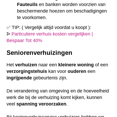
Fauteuils
en banken worden voorzien van
beschermende hoezen om beschadigingen
te voorkomen.
✅ TIP: ( Vergelijk altijd voordat u koopt ):
ᐅ
Particuliere verhuis kosten vergelijken |
Bespaar Tot 40%
Seniorenverhuizingen
Het
verhuizen
naar een
kleinere
woning
of een
verzorgingstehuis
kan voor
ouderen
een
ingrijpende
gebeurtenis zijn.
De verandering van omgeving en de hoeveelheid
werk die bij de verhuizing komt kijken, kunnen
veel
spanning
veroorzaken
.
Bij kostenverhuisservice verhuizers hebben we