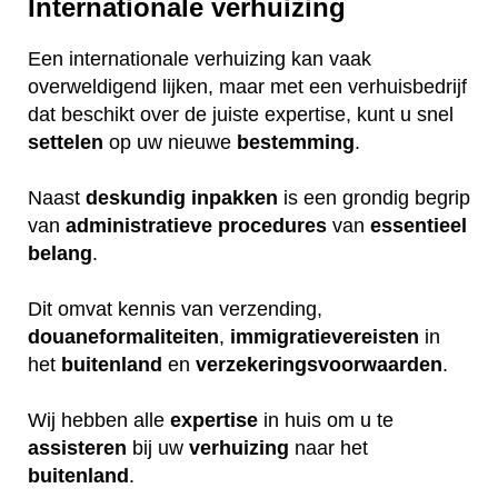
Internationale verhuizing
Een internationale verhuizing kan vaak
overweldigend lijken, maar met een verhuisbedrijf
dat beschikt over de juiste expertise, kunt u snel
settelen
op uw nieuwe
bestemming
.
Naast
deskundig
inpakken
is een grondig begrip
van
administratieve
procedures
van
essentieel
belang
.
Dit omvat kennis van verzending,
douaneformaliteiten
,
immigratievereisten
in
het
buitenland
en
verzekeringsvoorwaarden
.
Wij hebben alle
expertise
in huis om u te
assisteren
bij uw
verhuizing
naar het
buitenland
.