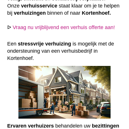
Onze
verhuisservice
staat klaar om je te helpen
bij
verhuizingen
binnen of naar
Kortenhoef.
ᐅ
Vraag nu vrijblijvend een verhuis offerte aan!
Een
stressvrije
verhuizing
is mogelijk met de
ondersteuning van een verhuisbedrijf in
Kortenhoef.
Ervaren
verhuizers
behandelen uw
bezittingen