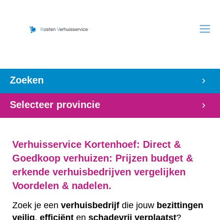
Zoeken
Selecteer provincie
Verhuisservice Kortenhoef: Direct &
Goedkoop verhuizen: Prijzen budget &
erkende verhuisbedrijven vergelijken
Voordelen & nadelen.
Zoek je een
verhuisbedrijf
die jouw
bezittingen
veilig
,
efficiënt
en
schadevrij
verplaatst
?