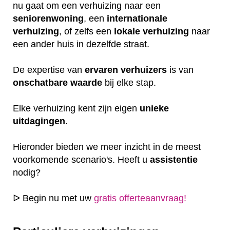
nu gaat om een verhuizing naar een
seniorenwoning
, een
internationale
verhuizing
, of zelfs een
lokale
verhuizing
naar
een ander huis in dezelfde straat.
De expertise van
ervaren
verhuizers
is van
onschatbare
waarde
bij elke stap.
Elke verhuizing kent zijn eigen
unieke
uitdagingen
.
Hieronder bieden we meer inzicht in de meest
voorkomende scenario's. Heeft u
assistentie
nodig?
ᐅ Begin nu met uw
gratis offerteaanvraag!