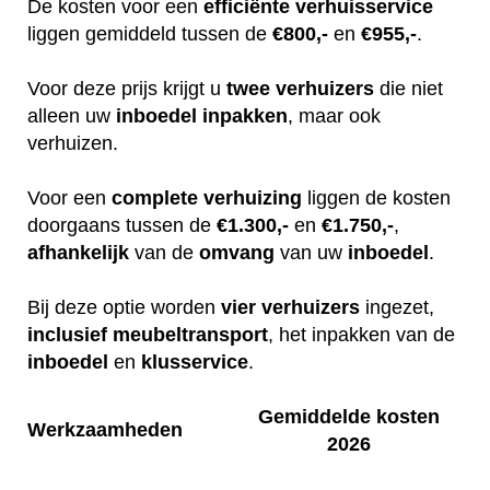
De kosten voor een
efficiënte
verhuisservice
liggen gemiddeld tussen de
€800,-
en
€955,-
.
Voor deze prijs krijgt u
twee
verhuizers
die niet
alleen uw
inboedel
inpakken
, maar ook
verhuizen.
Voor een
complete
verhuizing
liggen de kosten
doorgaans tussen de
€1.300,-
en
€1.750,-
,
afhankelijk
van de
omvang
van uw
inboedel
.
Bij deze optie worden
vier
verhuizers
ingezet,
inclusief
meubeltransport
, het inpakken van de
inboedel
en
klusservice
.
Gemiddelde kosten
Werkzaamheden
2026