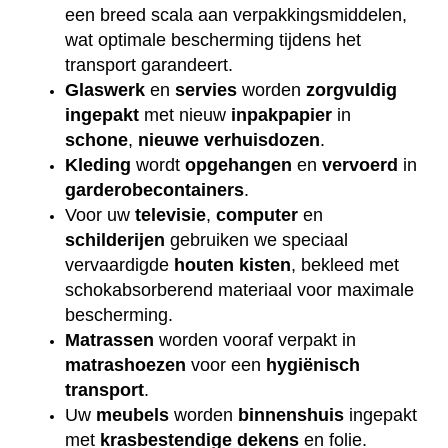
een breed scala aan verpakkingsmiddelen,
wat optimale bescherming tijdens het
transport garandeert.
Glaswerk
en
servies
worden
zorgvuldig
ingepakt
met nieuw
inpakpapier
in
schone
,
nieuwe
verhuisdozen
.
Kleding
wordt
opgehangen
en
vervoerd
in
garderobecontainers
.
Voor uw
televisie
,
computer
en
schilderijen
gebruiken we speciaal
vervaardigde
houten
kisten
, bekleed met
schokabsorberend materiaal voor maximale
bescherming.
Matrassen
worden vooraf verpakt in
matrashoezen
voor een
hygiënisch
transport
.
Uw
meubels
worden
binnenshuis
ingepakt
met
krasbestendige
dekens
en folie.