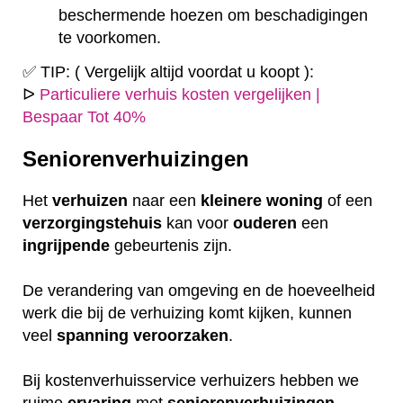
beschermende hoezen om beschadigingen
te voorkomen.
✅ TIP: ( Vergelijk altijd voordat u koopt ):
ᐅ
Particuliere verhuis kosten vergelijken |
Bespaar Tot 40%
Seniorenverhuizingen
Het
verhuizen
naar een
kleinere
woning
of een
verzorgingstehuis
kan voor
ouderen
een
ingrijpende
gebeurtenis zijn.
De verandering van omgeving en de hoeveelheid
werk die bij de verhuizing komt kijken, kunnen
veel
spanning
veroorzaken
.
Bij kostenverhuisservice verhuizers hebben we
ruime
ervaring
met
seniorenverhuizingen
.