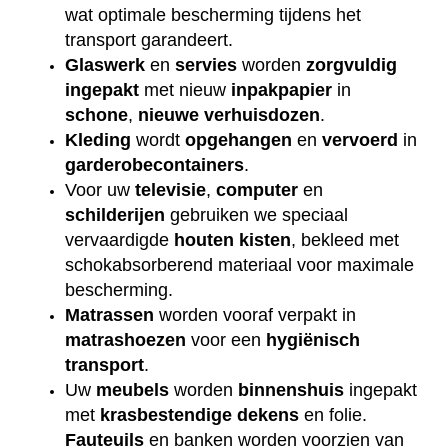
wat optimale bescherming tijdens het
transport garandeert.
Glaswerk
en
servies
worden
zorgvuldig
ingepakt
met nieuw
inpakpapier
in
schone
,
nieuwe
verhuisdozen
.
Kleding
wordt
opgehangen
en
vervoerd
in
garderobecontainers
.
Voor uw
televisie
,
computer
en
schilderijen
gebruiken we speciaal
vervaardigde
houten
kisten
, bekleed met
schokabsorberend materiaal voor maximale
bescherming.
Matrassen
worden vooraf verpakt in
matrashoezen
voor een
hygiënisch
transport
.
Uw
meubels
worden
binnenshuis
ingepakt
met
krasbestendige
dekens
en folie.
Fauteuils
en banken worden voorzien van