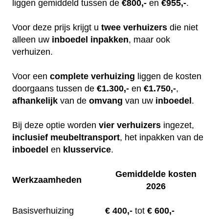
liggen gemiddeld tussen de
€800,-
en
€955,-
.
Voor deze prijs krijgt u
twee
verhuizers
die niet
alleen uw
inboedel
inpakken
, maar ook
verhuizen.
Voor een
complete
verhuizing
liggen de kosten
doorgaans tussen de
€1.300,-
en
€1.750,-
,
afhankelijk
van de
omvang
van uw
inboedel
.
Bij deze optie worden
vier
verhuizers
ingezet,
inclusief
meubeltransport
, het inpakken van de
inboedel
en
klusservice
.
Gemiddelde kosten
Werkzaamheden
2026
Basisverhuizing
€
400,-
tot
€ 600,-