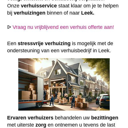
Onze
verhuisservice
staat klaar om je te helpen
bij
verhuizingen
binnen of naar
Leek.
ᐅ
Vraag nu vrijblijvend een verhuis offerte aan!
Een
stressvrije
verhuizing
is mogelijk met de
ondersteuning van een verhuisbedrijf in Leek.
Ervaren
verhuizers
behandelen uw
bezittingen
met uiterste
zorg
en ontnemen u tevens de last