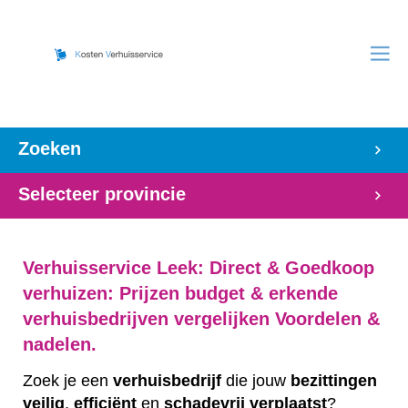
Zoeken
Selecteer provincie
Verhuisservice Leek: Direct & Goedkoop
verhuizen: Prijzen budget & erkende
verhuisbedrijven vergelijken Voordelen &
nadelen.
Zoek je een
verhuisbedrijf
die jouw
bezittingen
veilig
,
efficiënt
en
schadevrij
verplaatst
?