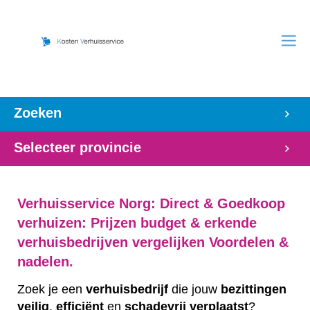
Zoeken
Selecteer provincie
Verhuisservice Norg: Direct & Goedkoop
verhuizen: Prijzen budget & erkende
verhuisbedrijven vergelijken Voordelen &
nadelen.
Zoek je een
verhuisbedrijf
die jouw
bezittingen
veilig
,
efficiënt
en
schadevrij
verplaatst
?