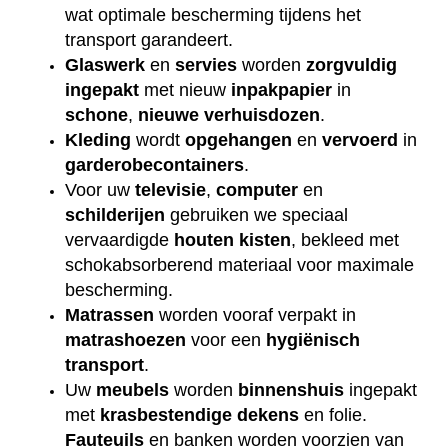
wat optimale bescherming tijdens het
transport garandeert.
Glaswerk
en
servies
worden
zorgvuldig
ingepakt
met nieuw
inpakpapier
in
schone
,
nieuwe
verhuisdozen
.
Kleding
wordt
opgehangen
en
vervoerd
in
garderobecontainers
.
Voor uw
televisie
,
computer
en
schilderijen
gebruiken we speciaal
vervaardigde
houten
kisten
, bekleed met
schokabsorberend materiaal voor maximale
bescherming.
Matrassen
worden vooraf verpakt in
matrashoezen
voor een
hygiënisch
transport
.
Uw
meubels
worden
binnenshuis
ingepakt
met
krasbestendige
dekens
en folie.
Fauteuils
en banken worden voorzien van