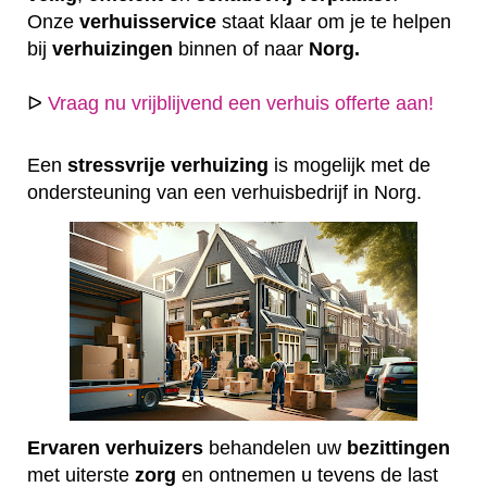
Onze
verhuisservice
staat klaar om je te helpen
bij
verhuizingen
binnen of naar
Norg.
ᐅ
Vraag nu vrijblijvend een verhuis offerte aan!
Een
stressvrije
verhuizing
is mogelijk met de
ondersteuning van een verhuisbedrijf in Norg.
Ervaren
verhuizers
behandelen uw
bezittingen
met uiterste
zorg
en ontnemen u tevens de last