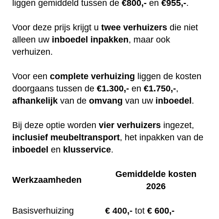
liggen gemiddeld tussen de
€800,-
en
€955,-
.
Voor deze prijs krijgt u
twee
verhuizers
die niet
alleen uw
inboedel
inpakken
, maar ook
verhuizen.
Voor een
complete
verhuizing
liggen de kosten
doorgaans tussen de
€1.300,-
en
€1.750,-
,
afhankelijk
van de
omvang
van uw
inboedel
.
Bij deze optie worden
vier
verhuizers
ingezet,
inclusief
meubeltransport
, het inpakken van de
inboedel
en
klusservice
.
Gemiddelde kosten
Werkzaamheden
2026
Basisverhuizing
€
400,-
tot
€ 600,-