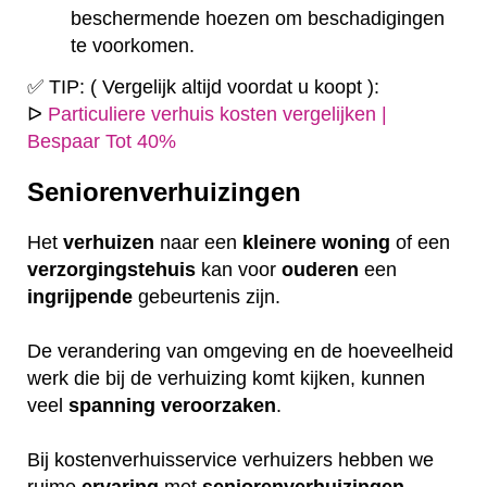
beschermende hoezen om beschadigingen
te voorkomen.
✅ TIP: ( Vergelijk altijd voordat u koopt ):
ᐅ
Particuliere verhuis kosten vergelijken |
Bespaar Tot 40%
Seniorenverhuizingen
Het
verhuizen
naar een
kleinere
woning
of een
verzorgingstehuis
kan voor
ouderen
een
ingrijpende
gebeurtenis zijn.
De verandering van omgeving en de hoeveelheid
werk die bij de verhuizing komt kijken, kunnen
veel
spanning
veroorzaken
.
Bij kostenverhuisservice verhuizers hebben we
ruime
ervaring
met
seniorenverhuizingen
.