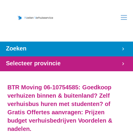
Zoeken
Selecteer provincie
BTR Moving 06-10754585: Goedkoop
verhuizen binnen & buitenland? Zelf
verhuisbus huren met studenten? of
Gratis Offertes aanvragen: Prijzen
budget verhuisbedrijven Voordelen &
nadelen.