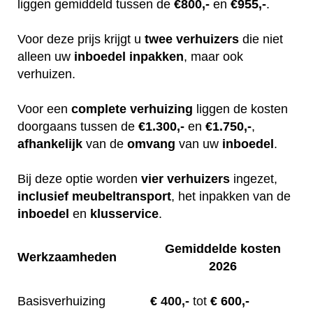
liggen gemiddeld tussen de
€800,-
en
€955,-
.
Voor deze prijs krijgt u
twee
verhuizers
die niet
alleen uw
inboedel
inpakken
, maar ook
verhuizen.
Voor een
complete
verhuizing
liggen de kosten
doorgaans tussen de
€1.300,-
en
€1.750,-
,
afhankelijk
van de
omvang
van uw
inboedel
.
Bij deze optie worden
vier
verhuizers
ingezet,
inclusief
meubeltransport
, het inpakken van de
inboedel
en
klusservice
.
Gemiddelde kosten
Werkzaamheden
2026
Basisverhuizing
€
400,-
tot
€ 600,-