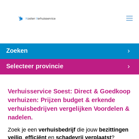
Zoeken
Selecteer provincie
Verhuisservice Soest: Direct & Goedkoop
verhuizen: Prijzen budget & erkende
verhuisbedrijven vergelijken Voordelen &
nadelen.
Zoek je een
verhuisbedrijf
die jouw
bezittingen
veilig
,
efficiënt
en
schadevrij
verplaatst
?