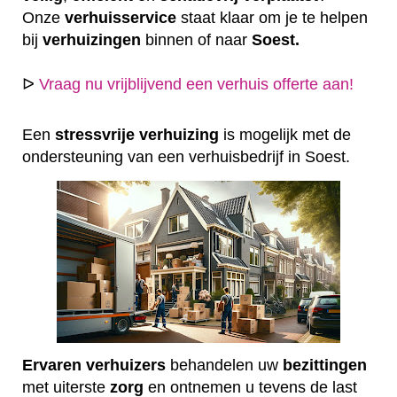
Onze
verhuisservice
staat klaar om je te helpen
bij
verhuizingen
binnen of naar
Soest.
ᐅ
Vraag nu vrijblijvend een verhuis offerte aan!
Een
stressvrije
verhuizing
is mogelijk met de
ondersteuning van een verhuisbedrijf in Soest.
Ervaren
verhuizers
behandelen uw
bezittingen
met uiterste
zorg
en ontnemen u tevens de last