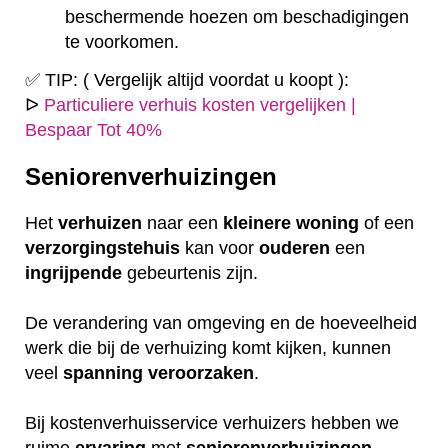
beschermende hoezen om beschadigingen
te voorkomen.
✅ TIP: ( Vergelijk altijd voordat u koopt ):
ᐅ
Particuliere verhuis kosten vergelijken |
Bespaar Tot 40%
Seniorenverhuizingen
Het
verhuizen
naar een
kleinere
woning
of een
verzorgingstehuis
kan voor
ouderen
een
ingrijpende
gebeurtenis zijn.
De verandering van omgeving en de hoeveelheid
werk die bij de verhuizing komt kijken, kunnen
veel
spanning
veroorzaken
.
Bij kostenverhuisservice verhuizers hebben we
ruime
ervaring
met
seniorenverhuizingen
.