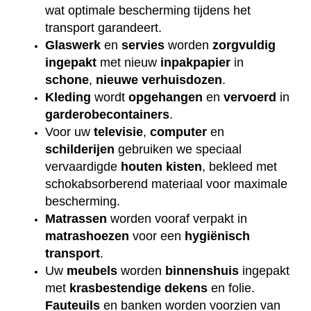
wat optimale bescherming tijdens het
transport garandeert.
Glaswerk
en
servies
worden
zorgvuldig
ingepakt
met nieuw
inpakpapier
in
schone
,
nieuwe
verhuisdozen
.
Kleding
wordt
opgehangen
en
vervoerd
in
garderobecontainers
.
Voor uw
televisie
,
computer
en
schilderijen
gebruiken we speciaal
vervaardigde
houten
kisten
, bekleed met
schokabsorberend materiaal voor maximale
bescherming.
Matrassen
worden vooraf verpakt in
matrashoezen
voor een
hygiënisch
transport
.
Uw
meubels
worden
binnenshuis
ingepakt
met
krasbestendige
dekens
en folie.
Fauteuils
en banken worden voorzien van