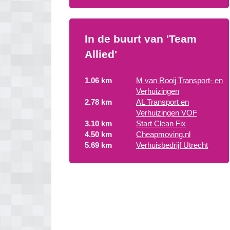
In de buurt van 'Team
Allied'
1.06 km
M van Rooij Transport- en
Verhuizingen
2.78 km
AL Transport en
Verhuizingen VOF
3.10 km
Start Clean Fix
4.50 km
Cheapmoving.nl
5.69 km
Verhuisbedrijf Utrecht