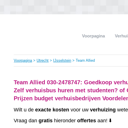
Voorpagina
Verhui
Voorpagina
>
Utrecht
>
IJsselstein
> Team Allied
Team Allied 030-2478747: Goedkoop verhu
Zelf verhuisbus huren met studenten? of 
Prijzen budget verhuisbedrijven Voordele
Wilt u de
exacte
kosten
voor uw
verhuizing
wete
Vraag dan
gratis
hieronder
offertes
aan! ⬇️