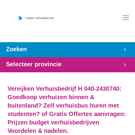
Zoeken
Selecteer provincie
Vereijken Verhuisbedrijf H 040-2430740:
Goedkoop verhuizen binnen &
buitenland? Zelf verhuisbus huren met
studenten? of Gratis Offertes aanvragen:
Prijzen budget verhuisbedrijven
Voordelen & nadelen.