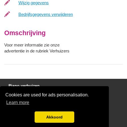
Wijzig gegevens
Bedrijfsgegevens verwijderen
Omschrijving
Voor meer informatie zie onze
advertentie in de rubriek Verhuizers
Piano verhuizen
Cookies are used for ads personalisation.
Gratis Verhuis Offertes Vergelijken
Learn more
Disclaimer
Blog
Akkoord
Ben jij een verhuisbedrijf?