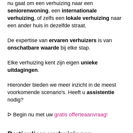
nu gaat om een verhuizing naar een
seniorenwoning
, een
internationale
verhuizing
, of zelfs een
lokale
verhuizing
naar
een ander huis in dezelfde straat.
De expertise van
ervaren
verhuizers
is van
onschatbare
waarde
bij elke stap.
Elke verhuizing kent zijn eigen
unieke
uitdagingen
.
Hieronder bieden we meer inzicht in de meest
voorkomende scenario's. Heeft u
assistentie
nodig?
ᐅ Begin nu met uw
gratis offerteaanvraag!