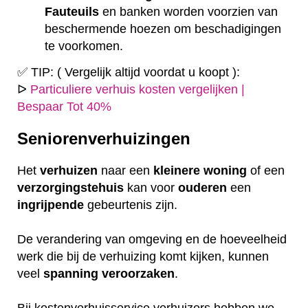
Fauteuils
en banken worden voorzien van
beschermende hoezen om beschadigingen
te voorkomen.
✅ TIP: ( Vergelijk altijd voordat u koopt ):
ᐅ
Particuliere verhuis kosten vergelijken |
Bespaar Tot 40%
Seniorenverhuizingen
Het
verhuizen
naar een
kleinere
woning
of een
verzorgingstehuis
kan voor
ouderen
een
ingrijpende
gebeurtenis zijn.
De verandering van omgeving en de hoeveelheid
werk die bij de verhuizing komt kijken, kunnen
veel
spanning
veroorzaken
.
Bij kostenverhuisservice verhuizers hebben we