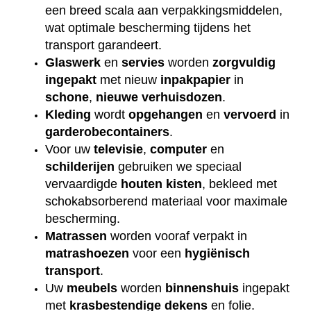
een breed scala aan verpakkingsmiddelen,
wat optimale bescherming tijdens het
transport garandeert.
Glaswerk
en
servies
worden
zorgvuldig
ingepakt
met nieuw
inpakpapier
in
schone
,
nieuwe
verhuisdozen
.
Kleding
wordt
opgehangen
en
vervoerd
in
garderobecontainers
.
Voor uw
televisie
,
computer
en
schilderijen
gebruiken we speciaal
vervaardigde
houten
kisten
, bekleed met
schokabsorberend materiaal voor maximale
bescherming.
Matrassen
worden vooraf verpakt in
matrashoezen
voor een
hygiënisch
transport
.
Uw
meubels
worden
binnenshuis
ingepakt
met
krasbestendige
dekens
en folie.