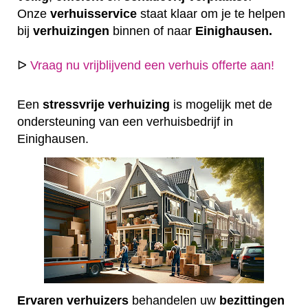
Onze
verhuisservice
staat klaar om je te helpen
bij
verhuizingen
binnen of naar
Einighausen.
ᐅ
Vraag nu vrijblijvend een verhuis offerte aan!
Een
stressvrije
verhuizing
is mogelijk met de
ondersteuning van een verhuisbedrijf in
Einighausen.
Ervaren
verhuizers
behandelen uw
bezittingen