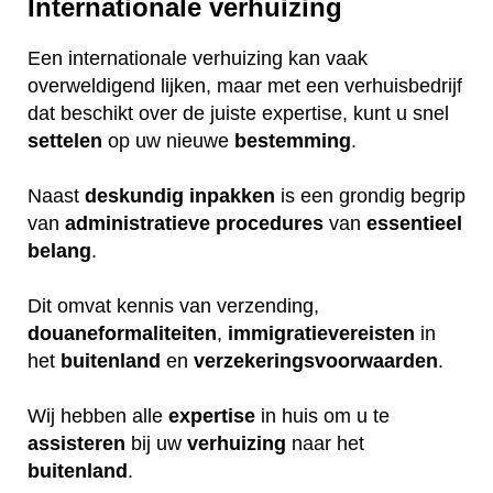
Internationale verhuizing
Een internationale verhuizing kan vaak
overweldigend lijken, maar met een verhuisbedrijf
dat beschikt over de juiste expertise, kunt u snel
settelen
op uw nieuwe
bestemming
.
Naast
deskundig
inpakken
is een grondig begrip
van
administratieve
procedures
van
essentieel
belang
.
Dit omvat kennis van verzending,
douaneformaliteiten
,
immigratievereisten
in
het
buitenland
en
verzekeringsvoorwaarden
.
Wij hebben alle
expertise
in huis om u te
assisteren
bij uw
verhuizing
naar het
buitenland
.