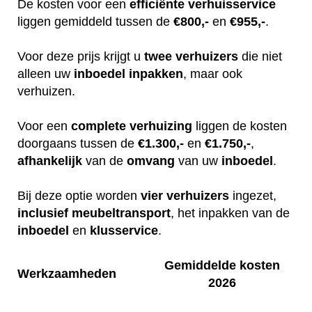
De kosten voor een
efficiënte
verhuisservice
liggen gemiddeld tussen de
€800,-
en
€955,-
.
Voor deze prijs krijgt u
twee
verhuizers
die niet
alleen uw
inboedel
inpakken
, maar ook
verhuizen.
Voor een
complete
verhuizing
liggen de kosten
doorgaans tussen de
€1.300,-
en
€1.750,-
,
afhankelijk
van de
omvang
van uw
inboedel
.
Bij deze optie worden
vier
verhuizers
ingezet,
inclusief
meubeltransport
, het inpakken van de
inboedel
en
klusservice
.
Gemiddelde kosten
Werkzaamheden
2026