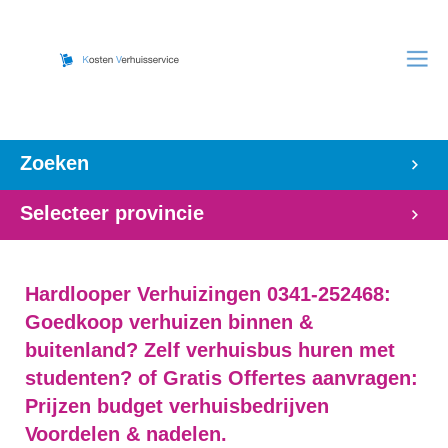
Zoeken
Selecteer provincie
Hardlooper Verhuizingen 0341-252468:
Goedkoop verhuizen binnen &
buitenland? Zelf verhuisbus huren met
studenten? of Gratis Offertes aanvragen:
Prijzen budget verhuisbedrijven
Voordelen & nadelen.