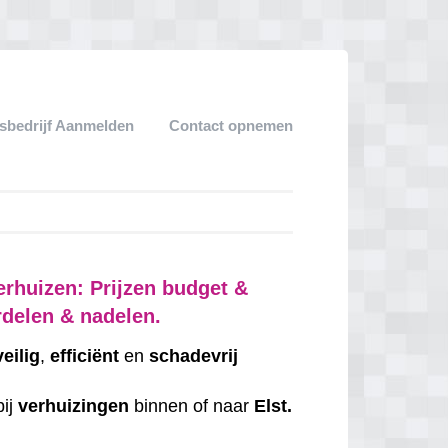
sbedrijf Aanmelden
Contact opnemen
erhuizen: Prijzen budget &
rdelen & nadelen.
veilig
,
efficiënt
en
schadevrij
bij
verhuizingen
binnen of naar
Elst.