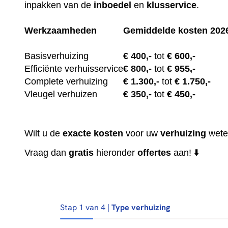
inpakken van de
inboedel
en
klusservice
.
Werkzaamheden
Gemiddelde kosten 202
Basisverhuizing
€
400,-
tot
€ 600,-
Efficiënte verhuisservice
€
800,-
tot
€ 955,-
Complete verhuizing
€
1.300,-
tot
€ 1.750,-
Vleugel verhuizen
€
350,-
tot
€ 450,-
Wilt u de
exacte
kosten
voor uw
verhuizing
wete
Vraag dan
gratis
hieronder
offertes
aan! ⬇️