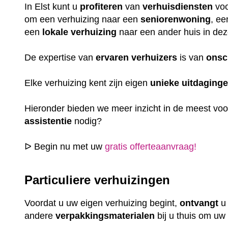
In Elst kunt u
profiteren
van
verhuisdiensten
vo
om een verhuizing naar een
seniorenwoning
, e
een
lokale
verhuizing
naar een ander huis in dez
De expertise van
ervaren
verhuizers
is van
onsc
Elke verhuizing kent zijn eigen
unieke
uitdaging
Hieronder bieden we meer inzicht in de meest vo
assistentie
nodig?
ᐅ Begin nu met uw
gratis offerteaanvraag!
Particuliere verhuizingen
Voordat u uw eigen verhuizing begint,
ontvangt
andere
verpakkingsmaterialen
bij u thuis om uw