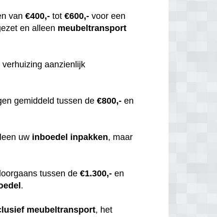
en van
€400,-
tot
€600,-
voor een
gezet en alleen
meubeltransport
 verhuizing aanzienlijk
gen gemiddeld tussen de
€800,-
en
alleen uw
inboedel
inpakken
, maar
doorgaans tussen de
€1.300,-
en
oedel
.
clusief
meubeltransport
, het