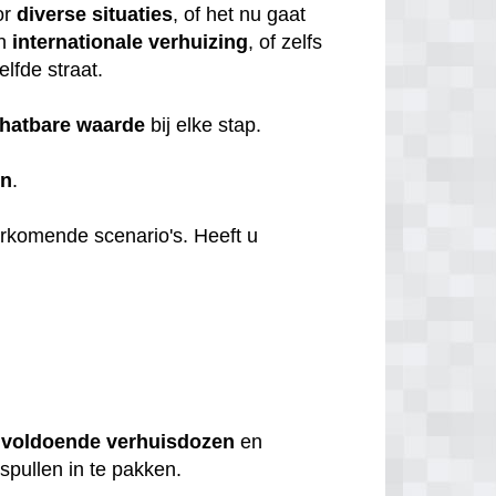
or
diverse
situaties
, of het nu gaat
en
internationale
verhuizing
, of zelfs
elfde straat.
hatbare
waarde
bij elke stap.
en
.
orkomende scenario's. Heeft u
u
voldoende
verhuisdozen
en
 spullen in te pakken.