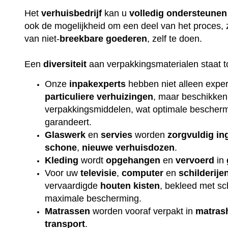
Het
verhuisbedrijf
kan u
volledig
ondersteunen
ook de mogelijkheid om een deel van het proces, 
van niet-
breekbare
goederen
, zelf te doen.
Een
diversiteit
aan verpakkingsmaterialen staat t
Onze
inpakexperts
hebben niet alleen exper
particuliere
verhuizingen
, maar beschikken
verpakkingsmiddelen, wat optimale beschermi
garandeert.
Glaswerk
en
servies
worden
zorgvuldig
in
schone
,
nieuwe
verhuisdozen
.
Kleding
wordt
opgehangen
en
vervoerd
in
Voor uw
televisie
,
computer
en
schilderije
vervaardigde
houten
kisten
, bekleed met s
maximale bescherming.
Matrassen
worden vooraf verpakt in
matras
transport
.