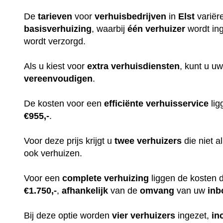
De
tarieven
voor
verhuisbedrijven
in
Elst
variër
basisverhuizing
, waarbij
één
verhuizer
wordt in
wordt verzorgd.
Als u kiest voor
extra
verhuisdiensten
, kunt u uw
vereenvoudigen
.
De kosten voor een
efficiënte
verhuisservice
lig
€955,-
.
Voor deze prijs krijgt u
twee
verhuizers
die niet 
ook verhuizen.
Voor een
complete
verhuizing
liggen de kosten 
€1.750,-
,
afhankelijk
van de
omvang
van uw
inb
Bij deze optie worden
vier
verhuizers
ingezet,
in