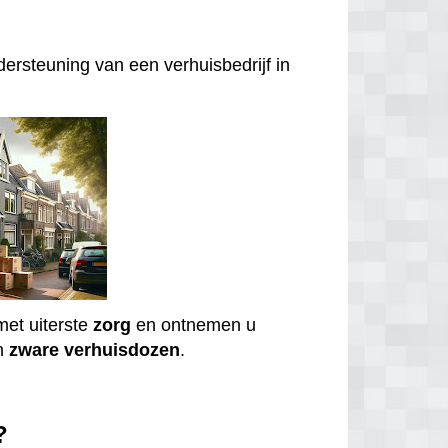
ersteuning van een verhuisbedrijf in
et uiterste
zorg
en ontnemen u
n
zware
verhuisdozen
.
?