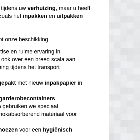
tijdens uw
verhuizing
, maar u heeft
zoals het
inpakken
en
uitpakken
ot onze beschikking.
tise en ruime ervaring in
 ook over een breed scala aan
ng tijdens het transport
gepakt
met nieuw
inpakpapier
in
garderobecontainers
.
n
gebruiken we speciaal
chokabsorberend materiaal voor
hoezen
voor een
hygiënisch