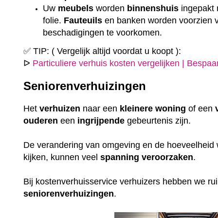
Uw
meubels
worden
binnenshuis
ingepakt
folie.
Fauteuils
en banken worden voorzien
beschadigingen te voorkomen.
✅ TIP: ( Vergelijk altijd voordat u koopt ):
ᐅ
Particuliere verhuis kosten vergelijken | Bespa
Seniorenverhuizingen
Het
verhuizen
naar een
kleinere
woning
of een
ouderen
een
ingrijpende
gebeurtenis zijn.
De verandering van omgeving en de hoeveelheid w
kijken, kunnen veel
spanning
veroorzaken
.
Bij kostenverhuisservice verhuizers hebben we r
seniorenverhuizingen
.