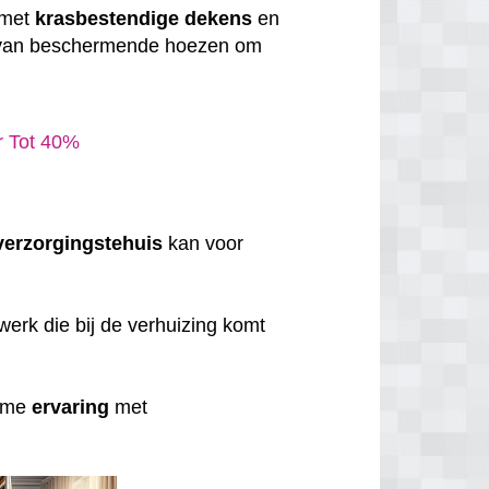
 met
krasbestendige
dekens
en
 van beschermende hoezen om
ar Tot 40%
verzorgingstehuis
kan voor
erk die bij de verhuizing komt
uime
ervaring
met