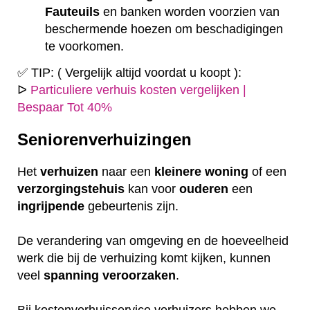
Fauteuils
en banken worden voorzien van
beschermende hoezen om beschadigingen
te voorkomen.
✅ TIP: ( Vergelijk altijd voordat u koopt ):
ᐅ
Particuliere verhuis kosten vergelijken |
Bespaar Tot 40%
Seniorenverhuizingen
Het
verhuizen
naar een
kleinere
woning
of een
verzorgingstehuis
kan voor
ouderen
een
ingrijpende
gebeurtenis zijn.
De verandering van omgeving en de hoeveelheid
werk die bij de verhuizing komt kijken, kunnen
veel
spanning
veroorzaken
.
Bij kostenverhuisservice verhuizers hebben we