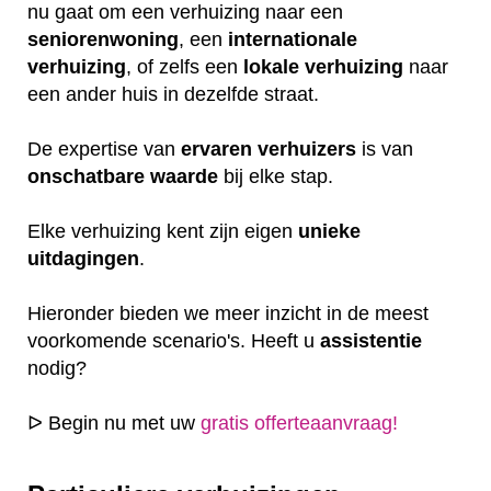
nu gaat om een verhuizing naar een
seniorenwoning
, een
internationale
verhuizing
, of zelfs een
lokale
verhuizing
naar
een ander huis in dezelfde straat.
De expertise van
ervaren
verhuizers
is van
onschatbare
waarde
bij elke stap.
Elke verhuizing kent zijn eigen
unieke
uitdagingen
.
Hieronder bieden we meer inzicht in de meest
voorkomende scenario's. Heeft u
assistentie
nodig?
ᐅ Begin nu met uw
gratis offerteaanvraag!