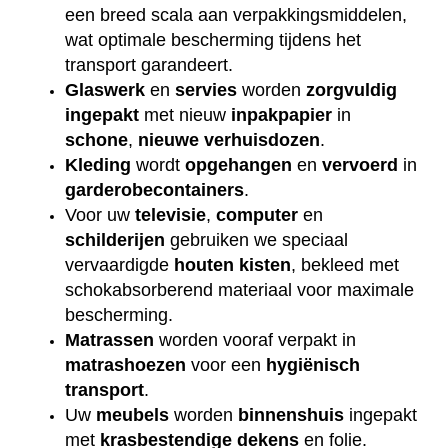
een breed scala aan verpakkingsmiddelen,
wat optimale bescherming tijdens het
transport garandeert.
Glaswerk
en
servies
worden
zorgvuldig
ingepakt
met nieuw
inpakpapier
in
schone
,
nieuwe
verhuisdozen
.
Kleding
wordt
opgehangen
en
vervoerd
in
garderobecontainers
.
Voor uw
televisie
,
computer
en
schilderijen
gebruiken we speciaal
vervaardigde
houten
kisten
, bekleed met
schokabsorberend materiaal voor maximale
bescherming.
Matrassen
worden vooraf verpakt in
matrashoezen
voor een
hygiënisch
transport
.
Uw
meubels
worden
binnenshuis
ingepakt
met
krasbestendige
dekens
en folie.