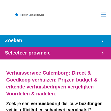
Zoeken
Selecteer provincie
Verhuisservice Culemborg: Direct &
Goedkoop verhuizen: Prijzen budget &
erkende verhuisbedrijven vergelijken
Voordelen & nadelen.
Zoek je een
verhuisbedrijf
die jouw
bezittingen
veilig
,
efficiënt
en
schadevrij
verplaatst
?