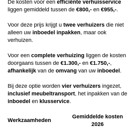
De kosten voor een
efficiënte
verhuisservice
liggen gemiddeld tussen de
€800,-
en
€955,-
.
Voor deze prijs krijgt u
twee
verhuizers
die niet
alleen uw
inboedel
inpakken
, maar ook
verhuizen.
Voor een
complete
verhuizing
liggen de kosten
doorgaans tussen de
€1.300,-
en
€1.750,-
,
afhankelijk
van de
omvang
van uw
inboedel
.
Bij deze optie worden
vier
verhuizers
ingezet,
inclusief
meubeltransport
, het inpakken van de
inboedel
en
klusservice
.
Gemiddelde kosten
Werkzaamheden
2026