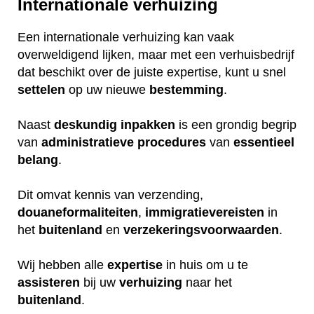
Internationale verhuizing
Een internationale verhuizing kan vaak
overweldigend lijken, maar met een verhuisbedrijf
dat beschikt over de juiste expertise, kunt u snel
settelen
op uw nieuwe
bestemming
.
Naast
deskundig
inpakken
is een grondig begrip
van
administratieve
procedures
van
essentieel
belang
.
Dit omvat kennis van verzending,
douaneformaliteiten
,
immigratievereisten
in
het
buitenland
en
verzekeringsvoorwaarden
.
Wij hebben alle
expertise
in huis om u te
assisteren
bij uw
verhuizing
naar het
buitenland
.