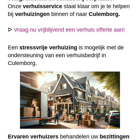
Onze
verhuisservice
staat klaar om je te helpen
bij
verhuizingen
binnen of naar
Culemborg.
ᐅ
Vraag nu vrijblijvend een verhuis offerte aan!
Een
stressvrije
verhuizing
is mogelijk met de
ondersteuning van een verhuisbedrijf in
Culemborg.
Ervaren
verhuizers
behandelen uw
bezittingen