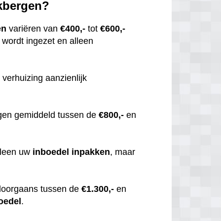
ekbergen?
en
variëren van
€400,-
tot
€600,-
wordt ingezet en alleen
 verhuizing aanzienlijk
gen gemiddeld tussen de
€800,-
en
alleen uw
inboedel
inpakken
, maar
doorgaans tussen de
€1.300,-
en
oedel
.