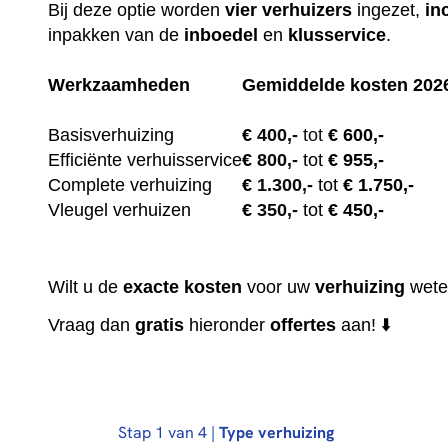
Bij deze optie worden
vier
verhuizers
ingezet,
in
inpakken van de
inboedel
en
klusservice
.
Werkzaamheden
Gemiddelde kosten 202
Basisverhuizing
€
400,-
tot
€ 600,-
Efficiënte verhuisservice
€
800,-
tot
€ 955,-
Complete verhuizing
€
1.300,-
tot
€ 1.750,-
Vleugel verhuizen
€
350,-
tot
€ 450,-
Wilt u de
exacte
kosten
voor uw
verhuizing
wete
Vraag dan
gratis
hieronder
offertes
aan! ⬇️