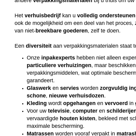
andere
verpakkingsmaterialen
bij u thuis om uw
Het
verhuisbedrijf
kan u
volledig
ondersteunen
ook de mogelijkheid om een deel van het proces, 
van niet-
breekbare
goederen
, zelf te doen.
Een
diversiteit
aan verpakkingsmaterialen staat t
Onze
inpakexperts
hebben niet alleen exper
particuliere
verhuizingen
, maar beschikken
verpakkingsmiddelen, wat optimale beschermi
garandeert.
Glaswerk
en
servies
worden
zorgvuldig
in
schone
,
nieuwe
verhuisdozen
.
Kleding
wordt
opgehangen
en
vervoerd
in
Voor uw
televisie
,
computer
en
schilderije
vervaardigde
houten
kisten
, bekleed met s
maximale bescherming.
Matrassen
worden vooraf verpakt in
matras