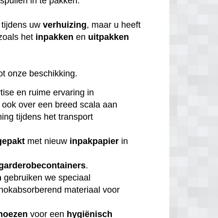
 spullen in te pakken.
tijdens uw
verhuizing
, maar u heeft
zoals het
inpakken
en
uitpakken
ot onze beschikking.
tise en ruime ervaring in
 ook over een breed scala aan
ng tijdens het transport
gepakt
met nieuw
inpakpapier
in
garderobecontainers
.
n
gebruiken we speciaal
chokabsorberend materiaal voor
hoezen
voor een
hygiënisch