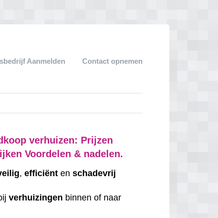
sbedrijf Aanmelden
Contact opnemen
dkoop verhuizen: Prijzen
ijken Voordelen & nadelen.
veilig
,
efficiënt
en
schadevrij
bij
verhuizingen
binnen of naar