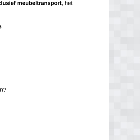
clusief
meubeltransport
, het
6
n?