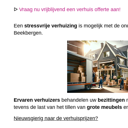
ᐅ
Vraag nu vrijblijvend een verhuis offerte aan!
Een
stressvrije
verhuizing
is mogelijk met de ond
Beekbergen.
Ervaren
verhuizers
behandelen uw
bezittingen
m
tevens de last van het tillen van
grote
meubels
e
Nieuwsgierig naar de verhuisprijzen?