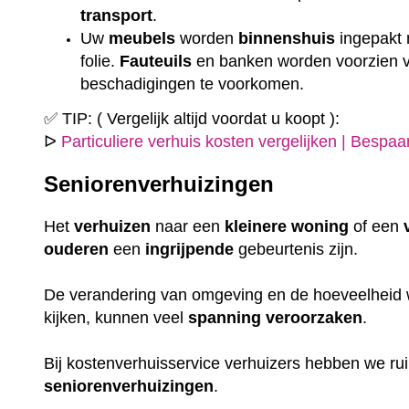
transport
.
Uw
meubels
worden
binnenshuis
ingepakt
folie.
Fauteuils
en banken worden voorzien
beschadigingen te voorkomen.
✅ TIP: ( Vergelijk altijd voordat u koopt ):
ᐅ
Particuliere verhuis kosten vergelijken | Bespa
Seniorenverhuizingen
Het
verhuizen
naar een
kleinere
woning
of een
ouderen
een
ingrijpende
gebeurtenis zijn.
De verandering van omgeving en de hoeveelheid w
kijken, kunnen veel
spanning
veroorzaken
.
Bij kostenverhuisservice verhuizers hebben we r
seniorenverhuizingen
.