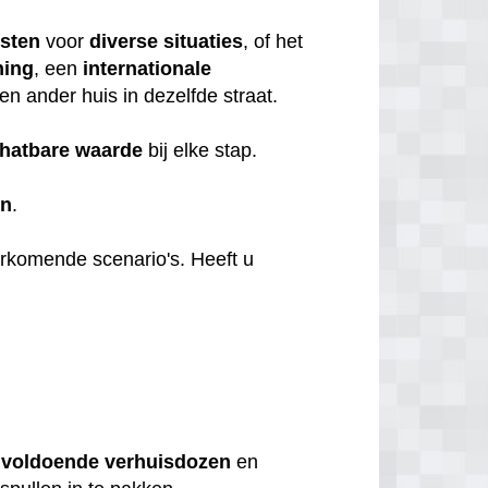
nsten
voor
diverse
situaties
, of het
ning
, een
internationale
en ander huis in dezelfde straat.
hatbare
waarde
bij elke stap.
en
.
orkomende scenario's. Heeft u
u
voldoende
verhuisdozen
en