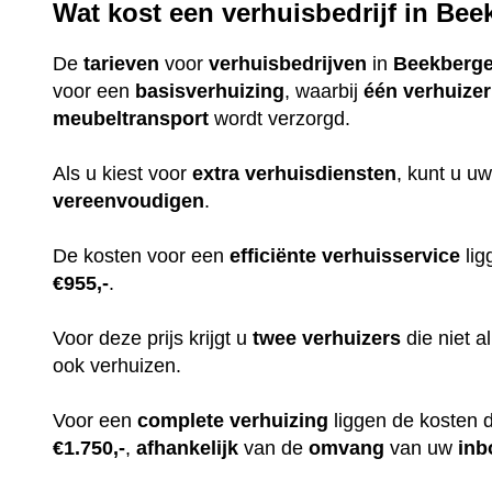
Wat kost een verhuisbedrijf in Be
De
tarieven
voor
verhuisbedrijven
in
Beekberg
voor een
basisverhuizing
, waarbij
één
verhuizer
meubeltransport
wordt verzorgd.
Als u kiest voor
extra
verhuisdiensten
, kunt u uw
vereenvoudigen
.
De kosten voor een
efficiënte
verhuisservice
lig
€955,-
.
Voor deze prijs krijgt u
twee
verhuizers
die niet 
ook verhuizen.
Voor een
complete
verhuizing
liggen de kosten 
€1.750,-
,
afhankelijk
van de
omvang
van uw
inb