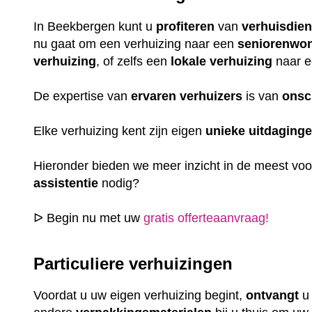
In Beekbergen kunt u
profiteren
van
verhuisdie
nu gaat om een verhuizing naar een
seniorenwo
verhuizing
, of zelfs een
lokale
verhuizing
naar e
De expertise van
ervaren
verhuizers
is van
onsc
Elke verhuizing kent zijn eigen
unieke
uitdaging
Hieronder bieden we meer inzicht in de meest vo
assistentie
nodig?
ᐅ Begin nu met uw
gratis offerteaanvraag!
Particuliere verhuizingen
Voordat u uw eigen verhuizing begint,
ontvangt