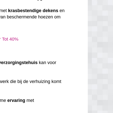
 met
krasbestendige
dekens
en
 van beschermende hoezen om
ar Tot 40%
verzorgingstehuis
kan voor
erk die bij de verhuizing komt
uime
ervaring
met