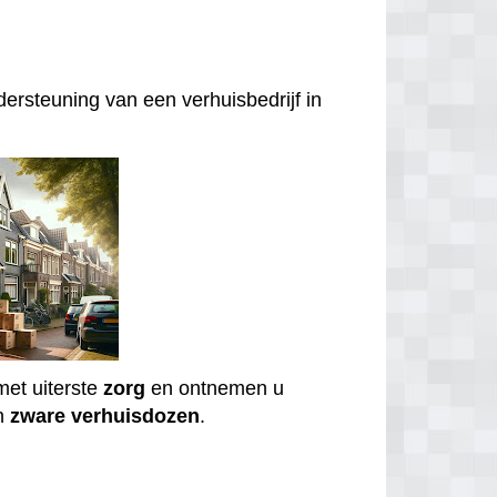
ersteuning van een verhuisbedrijf in
et uiterste
zorg
en ontnemen u
n
zware
verhuisdozen
.