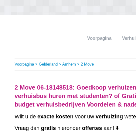
Voorpagina
Verhui
Voorpagina
>
Gelderland
>
Arnhem
> 2 Move
2 Move 06-18148518: Goedkoop verhuizen 
verhuisbus huren met studenten? of Grati
budget verhuisbedrijven Voordelen & nad
Wilt u de
exacte
kosten
voor uw
verhuizing
wete
Vraag dan
gratis
hieronder
offertes
aan! ⬇️