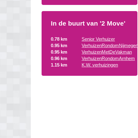
In de buurt van '2 Move'
0.78 km
Senior Verhuizer
0.95 km
VerhuizenRondomNijmegen
0.95 km
VerhuizenMetDeVakman
0.96 km
VerhuizenRondomArnhem
1.15 km
K.W. verhuizingen