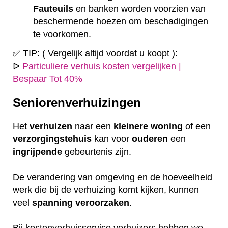
Fauteuils
en banken worden voorzien van
beschermende hoezen om beschadigingen
te voorkomen.
✅ TIP: ( Vergelijk altijd voordat u koopt ):
ᐅ
Particuliere verhuis kosten vergelijken |
Bespaar Tot 40%
Seniorenverhuizingen
Het
verhuizen
naar een
kleinere
woning
of een
verzorgingstehuis
kan voor
ouderen
een
ingrijpende
gebeurtenis zijn.
De verandering van omgeving en de hoeveelheid
werk die bij de verhuizing komt kijken, kunnen
veel
spanning
veroorzaken
.
Bij kostenverhuisservice verhuizers hebben we