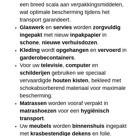
een breed scala aan verpakkingsmiddelen,
wat optimale bescherming tijdens het
transport garandeert.
Glaswerk
en
servies
worden
zorgvuldig
ingepakt
met nieuw
inpakpapier
in
schone
,
nieuwe
verhuisdozen
.
Kleding
wordt
opgehangen
en
vervoerd
in
garderobecontainers
.
Voor uw
televisie
,
computer
en
schilderijen
gebruiken we speciaal
vervaardigde
houten
kisten
, bekleed met
schokabsorberend materiaal voor maximale
bescherming.
Matrassen
worden vooraf verpakt in
matrashoezen
voor een
hygiënisch
transport
.
Uw
meubels
worden
binnenshuis
ingepakt
met
krasbestendige
dekens
en folie.