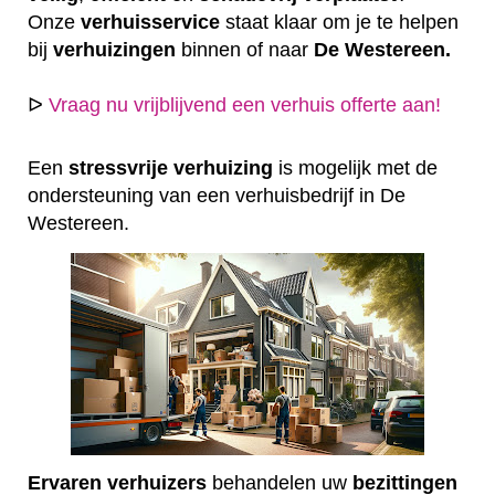
Onze
verhuisservice
staat klaar om je te helpen
bij
verhuizingen
binnen of naar
De Westereen.
ᐅ
Vraag nu vrijblijvend een verhuis offerte aan!
Een
stressvrije
verhuizing
is mogelijk met de
ondersteuning van een verhuisbedrijf in De
Westereen.
Ervaren
verhuizers
behandelen uw
bezittingen