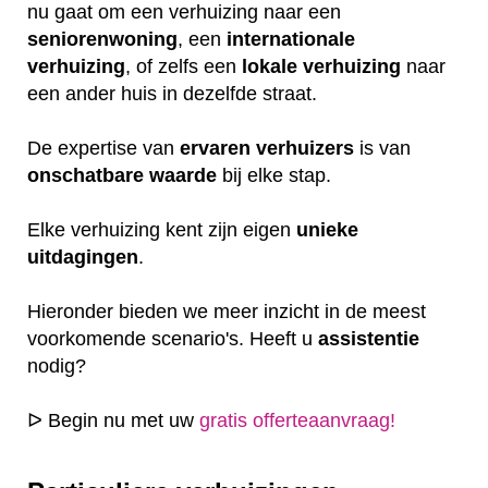
nu gaat om een verhuizing naar een
seniorenwoning
, een
internationale
verhuizing
, of zelfs een
lokale
verhuizing
naar
een ander huis in dezelfde straat.
De expertise van
ervaren
verhuizers
is van
onschatbare
waarde
bij elke stap.
Elke verhuizing kent zijn eigen
unieke
uitdagingen
.
Hieronder bieden we meer inzicht in de meest
voorkomende scenario's. Heeft u
assistentie
nodig?
ᐅ Begin nu met uw
gratis offerteaanvraag!