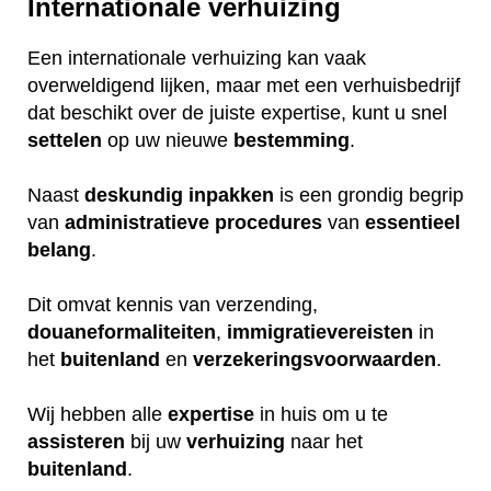
Internationale verhuizing
Een internationale verhuizing kan vaak
overweldigend lijken, maar met een verhuisbedrijf
dat beschikt over de juiste expertise, kunt u snel
settelen
op uw nieuwe
bestemming
.
Naast
deskundig
inpakken
is een grondig begrip
van
administratieve
procedures
van
essentieel
belang
.
Dit omvat kennis van verzending,
douaneformaliteiten
,
immigratievereisten
in
het
buitenland
en
verzekeringsvoorwaarden
.
Wij hebben alle
expertise
in huis om u te
assisteren
bij uw
verhuizing
naar het
buitenland
.