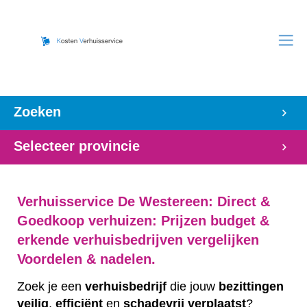
Zoeken
Selecteer provincie
Verhuisservice De Westereen: Direct &
Goedkoop verhuizen: Prijzen budget &
erkende verhuisbedrijven vergelijken
Voordelen & nadelen.
Zoek je een
verhuisbedrijf
die jouw
bezittingen
veilig
,
efficiënt
en
schadevrij
verplaatst
?