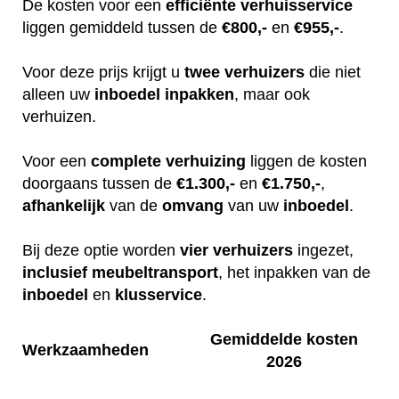
De kosten voor een
efficiënte
verhuisservice
liggen gemiddeld tussen de
€800,-
en
€955,-
.
Voor deze prijs krijgt u
twee
verhuizers
die niet
alleen uw
inboedel
inpakken
, maar ook
verhuizen.
Voor een
complete
verhuizing
liggen de kosten
doorgaans tussen de
€1.300,-
en
€1.750,-
,
afhankelijk
van de
omvang
van uw
inboedel
.
Bij deze optie worden
vier
verhuizers
ingezet,
inclusief
meubeltransport
, het inpakken van de
inboedel
en
klusservice
.
Gemiddelde kosten
Werkzaamheden
2026