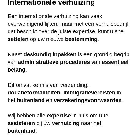
Internationale verhuizing
Een internationale verhuizing kan vaak
overweldigend lijken, maar met een verhuisbedrijf
dat beschikt over de juiste expertise, kunt u snel
settelen
op uw nieuwe
bestemming
.
Naast
deskundig
inpakken
is een grondig begrip
van
administratieve
procedures
van
essentieel
belang
.
Dit omvat kennis van verzending,
douaneformaliteiten
,
immigratievereisten
in
het
buitenland
en
verzekeringsvoorwaarden
.
Wij hebben alle
expertise
in huis om u te
assisteren
bij uw
verhuizing
naar het
buitenland
.