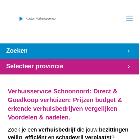
Zoeken
Selecteer provincie
Verhuisservice Schoonoord: Direct &
Goedkoop verhuizen: Prijzen budget &
erkende verhuisbedrijven vergelijken
Voordelen & nadelen.
Zoek je een
verhuisbedrijf
die jouw
bezittingen
veilig
,
efficiënt
en
schadevrij
verplaatst
?