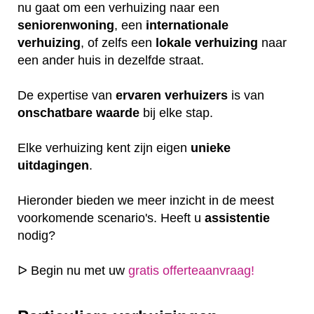
nu gaat om een verhuizing naar een
seniorenwoning
, een
internationale
verhuizing
, of zelfs een
lokale
verhuizing
naar
een ander huis in dezelfde straat.
De expertise van
ervaren
verhuizers
is van
onschatbare
waarde
bij elke stap.
Elke verhuizing kent zijn eigen
unieke
uitdagingen
.
Hieronder bieden we meer inzicht in de meest
voorkomende scenario's. Heeft u
assistentie
nodig?
ᐅ Begin nu met uw
gratis offerteaanvraag!