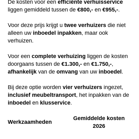
De kosten voor een
efficiënte
verhuisservice
liggen gemiddeld tussen de
€800,-
en
€955,-
.
Voor deze prijs krijgt u
twee
verhuizers
die niet
alleen uw
inboedel
inpakken
, maar ook
verhuizen.
Voor een
complete
verhuizing
liggen de kosten
doorgaans tussen de
€1.300,-
en
€1.750,-
,
afhankelijk
van de
omvang
van uw
inboedel
.
Bij deze optie worden
vier
verhuizers
ingezet,
inclusief
meubeltransport
, het inpakken van de
inboedel
en
klusservice
.
Gemiddelde kosten
Werkzaamheden
2026