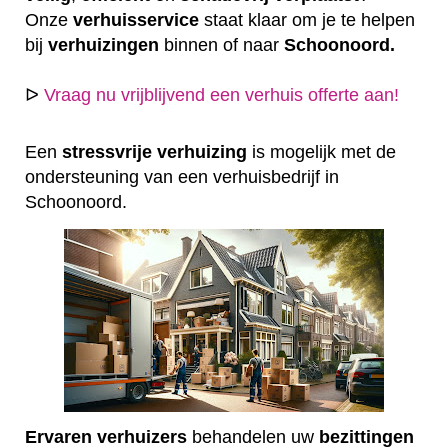
Onze
verhuisservice
staat klaar om je te helpen
bij
verhuizingen
binnen of naar
Schoonoord.
ᐅ
Vraag nu vrijblijvend een verhuis offerte aan!
Een
stressvrije
verhuizing
is mogelijk met de
ondersteuning van een verhuisbedrijf in
Schoonoord.
Ervaren
verhuizers
behandelen uw
bezittingen