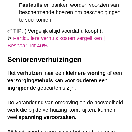
Fauteuils
en banken worden voorzien van
beschermende hoezen om beschadigingen
te voorkomen.
✅ TIP: ( Vergelijk altijd voordat u koopt ):
ᐅ
Particuliere verhuis kosten vergelijken |
Bespaar Tot 40%
Seniorenverhuizingen
Het
verhuizen
naar een
kleinere
woning
of een
verzorgingstehuis
kan voor
ouderen
een
ingrijpende
gebeurtenis zijn.
De verandering van omgeving en de hoeveelheid
werk die bij de verhuizing komt kijken, kunnen
veel
spanning
veroorzaken
.
Bij kostenverhuisservice verhuizers hebben we