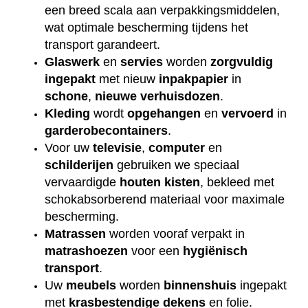
een breed scala aan verpakkingsmiddelen,
wat optimale bescherming tijdens het
transport garandeert.
Glaswerk
en
servies
worden
zorgvuldig
ingepakt
met nieuw
inpakpapier
in
schone
,
nieuwe
verhuisdozen
.
Kleding
wordt
opgehangen
en
vervoerd
in
garderobecontainers
.
Voor uw
televisie
,
computer
en
schilderijen
gebruiken we speciaal
vervaardigde
houten
kisten
, bekleed met
schokabsorberend materiaal voor maximale
bescherming.
Matrassen
worden vooraf verpakt in
matrashoezen
voor een
hygiënisch
transport
.
Uw
meubels
worden
binnenshuis
ingepakt
met
krasbestendige
dekens
en folie.